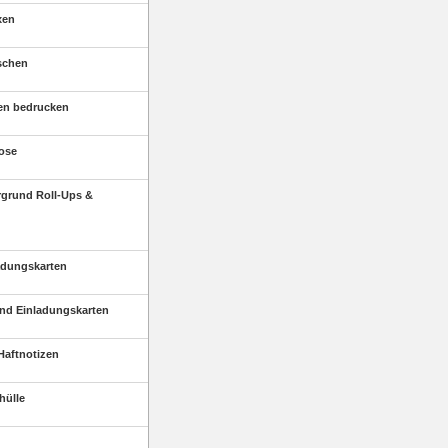
xen
schen
en bedrucken
ose
rgrund Roll-Ups &
adungskarten
nd Einladungskarten
Haftnotizen
hülle