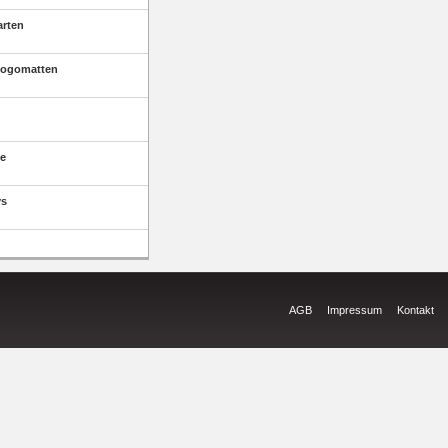
arten
Logomatten
e
ys
AGB
Impressum
Kontakt