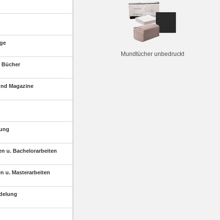
äge
Mundtücher unbedruckt
 Bücher
und Magazine
tung
en u. Bachelorarbeiten
n u. Masterarbeiten
edelung