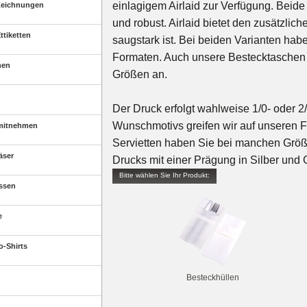
einlagigem Airlaid zur Verfügung. Beide
Zeichnungen
und robust. Airlaid bietet den zusätzlich
ttiketten
saugstark ist. Bei beiden Varianten ha
Formaten. Auch unsere Bestecktaschen a
nen
Größen an.
Der Druck erfolgt wahlweise 1/0- oder 2/
Wunschmotivs greifen wir auf unseren Fl
mitnehmen
Servietten haben Sie bei manchen Größe
äser
Drucks mit einer Prägung in Silber und 
Bitte wählen Sie Ihr Produkt:
ssen
e
o-Shirts
Besteckhüllen