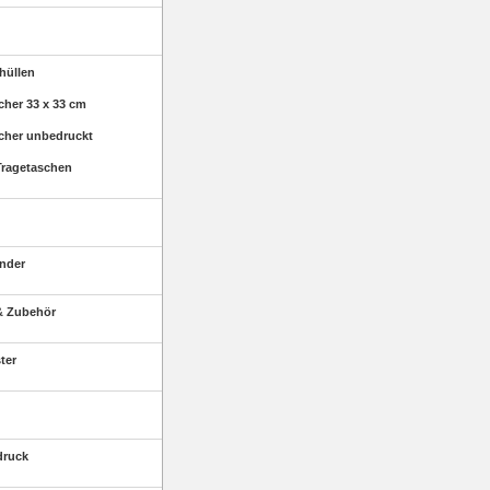
hüllen
her 33 x 33 cm
her unbedruckt
ragetaschen
nder
& Zubehör
ter
druck