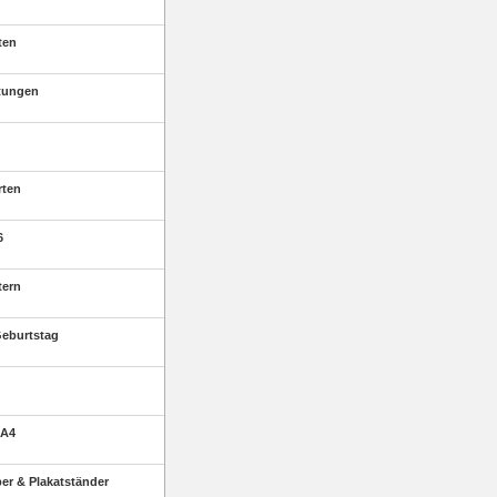
ten
tungen
rten
6
tern
eburtstag
 A4
r & Plakatständer