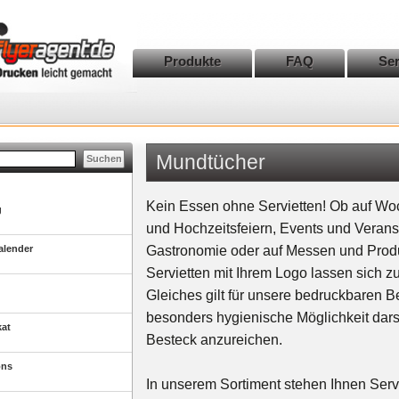
Produkte
FAQ
Ser
Mundtücher
Kein Essen ohne Servietten! Ob auf Wo
g
und Hochzeitsfeiern, Events und Veranst
alender
Gastronomie oder auf Messen und Prod
Servietten mit Ihrem Logo lassen sich z
Gleiches gilt für unsere bedruckbaren 
besonders hygienische Möglichkeit dars
kat
Besteck anzureichen.
ons
In unserem Sortiment stehen Ihnen Servi