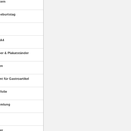
tern
eburtstag
 A4
r & Plakatständer
en
t für Gastroartikel
folie
mmlung
er