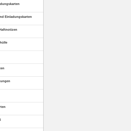
adungskarten
nd Einladungskarten
Haftnotizen
hülle
ten
tungen
rten
6