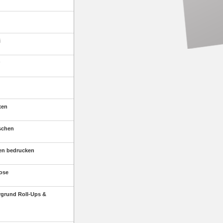
i
xen
schen
en bedrucken
ose
rgrund Roll-Ups &