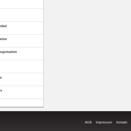
tikel
arten
Logomatten
e
ys
AGB
Impressum
Kontakt