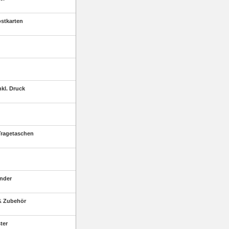
ostkarten
kl. Druck
ragetaschen
nder
& Zubehör
ter