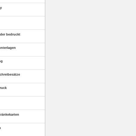
ay
der bedruckt
unterlagen
ng
chreibesätze
druck
tränkekarten
n