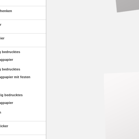
chenken
r
ier
ig bedrucktes
agpapier
ig bedrucktes
agpapier mit festen
tig bedrucktes
agpapier
n
ticker