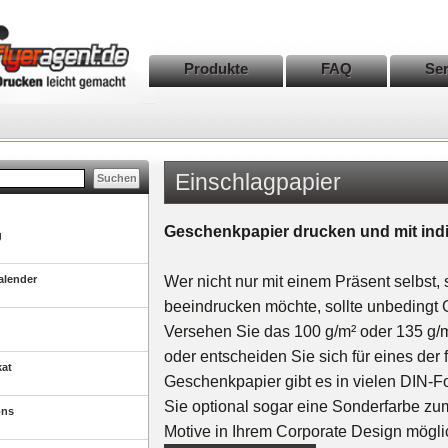
Produkte
FAQ
Ser
Einschlagpapier
Geschenkpapier drucken und mit ind
g
alender
Wer nicht nur mit einem Präsent selbst
beeindrucken möchte, sollte unbedingt
Versehen Sie das 100 g/m² oder 135 g/
oder entscheiden Sie sich für eines de
kat
Geschenkpapier gibt es in vielen DIN-
Sie optional sogar eine Sonderfarbe z
ons
Motive in Ihrem Corporate Design mögli