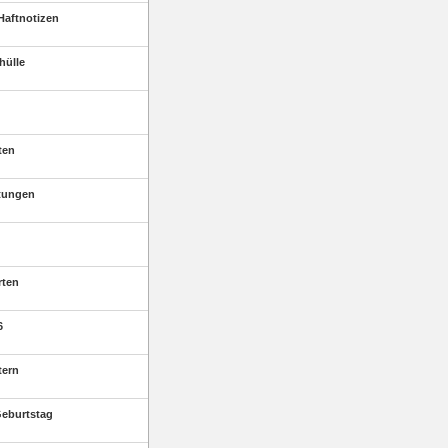
Haftnotizen
hülle
ten
tungen
rten
6
tern
eburtstag