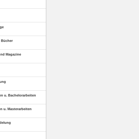
äge
 Bücher
und Magazine
tung
en u. Bachelorarbeiten
n u. Masterarbeiten
edelung