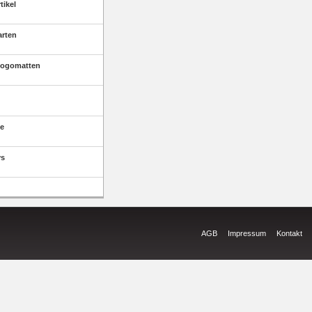
tikel
arten
Logomatten
e
ys
AGB
Impressum
Kontakt