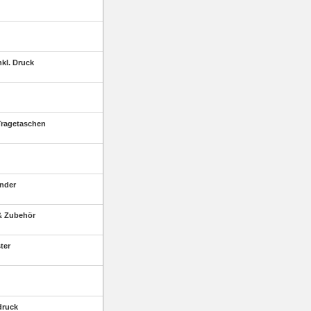
kl. Druck
ragetaschen
nder
& Zubehör
ter
druck