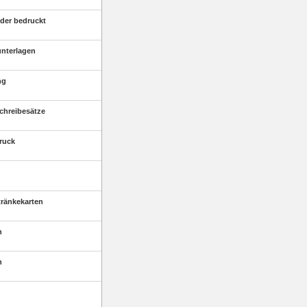
der bedruckt
unterlagen
ng
chreibesätze
druck
tränkekarten
n
n