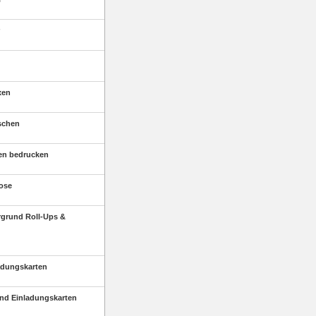
xen
schen
en bedrucken
ose
rgrund Roll-Ups &
adungskarten
nd Einladungskarten