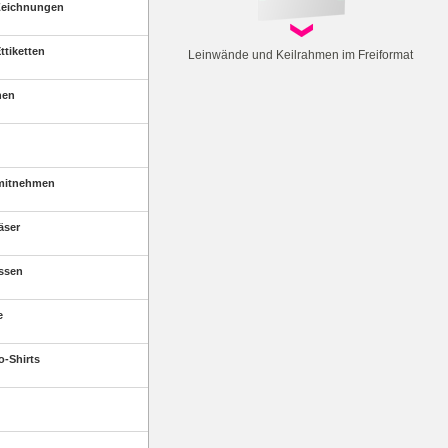
Zeichnungen
ttiketten
Leinwände und Keilrahmen im Freiformat
nen
mitnehmen
äser
ssen
e
o-Shirts