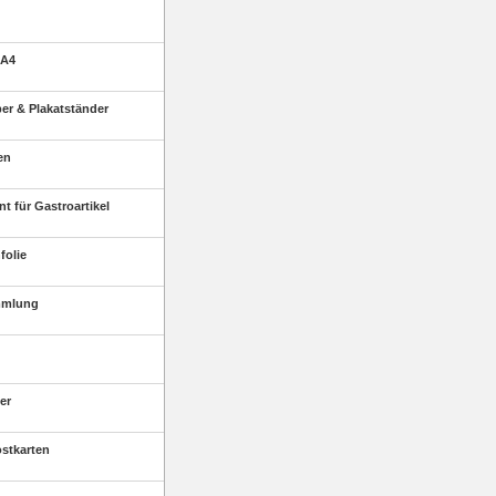
 A4
r & Plakatständer
en
t für Gastroartikel
folie
mmlung
er
ostkarten