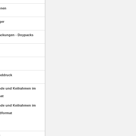
hnen
ger
packungen - Doypacks
nddruck
de und Keilrahmen im
mat
de und Keilrahmen im
dformat
i