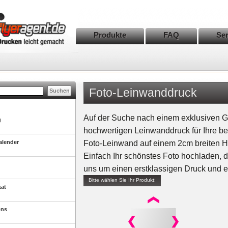
Produkte
FAQ
Ser
Foto-Leinwanddruck
Auf der Suche nach einem exklusiven G
g
hochwertigen Leinwanddruck für Ihre be
alender
Foto-Leinwand auf einem 2cm breiten Ho
Einfach Ihr schönstes Foto hochladen,
uns um einen erstklassigen Druck und e
Bitte wählen Sie Ihr Produkt:
kat
ons