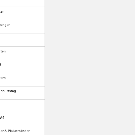
ten
tungen
rten
6
tern
eburtstag
 A4
r & Plakatständer