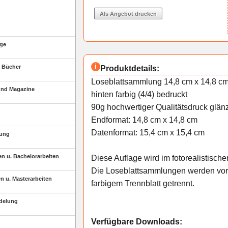
äge
 Bücher
Produktdetails:
Loseblattsammlung 14,8 cm x 14,8 cm
und Magazine
hinten farbig (4/4) bedruckt
90g hochwertiger Qualitätsdruck glä
Endformat: 14,8 cm x 14,8 cm
Datenformat: 15,4 cm x 15,4 cm
tung
en u. Bachelorarbeiten
Diese Auflage wird im fotorealistischen
Die Loseblattsammlungen werden vorso
n u. Masterarbeiten
farbigem Trennblatt getrennt.
edelung
Verfügbare Downloads: