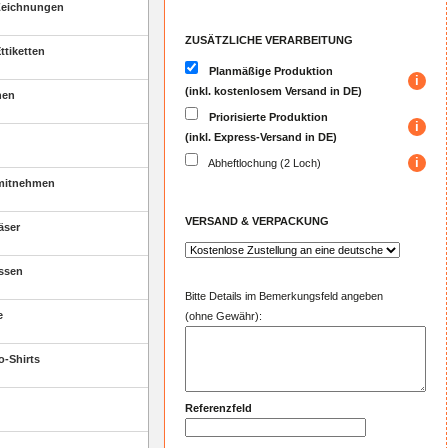
Zeichnungen
ZUSÄTZLICHE VERARBEITUNG
ttiketten
Planmäßige Produktion
(inkl. kostenlosem Versand in DE)
nen
Priorisierte Produktion
(inkl. Express-Versand in DE)
Abheftlochung (2 Loch)
mitnehmen
VERSAND & VERPACKUNG
äser
ssen
Bitte Details im Bemerkungsfeld angeben
e
(ohne Gewähr):
o-Shirts
Referenzfeld