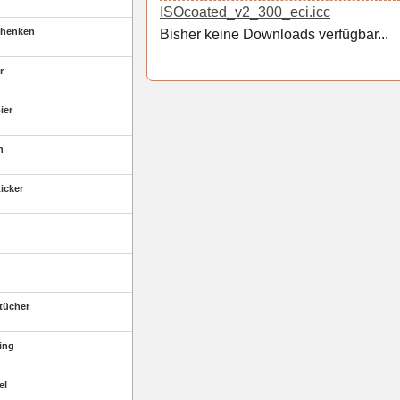
ISOcoated_v2_300_eci.icc
chenken
Bisher keine Downloads verfügbar...
r
ier
n
ticker
tücher
ting
el