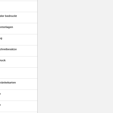
der bedruckt
unterlagen
ng
chreibesätze
druck
tränkekarten
n
n