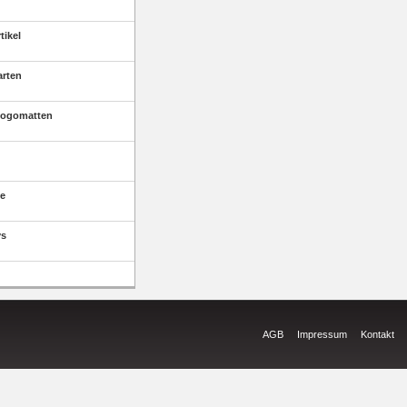
tikel
arten
Logomatten
e
ys
AGB
Impressum
Kontakt