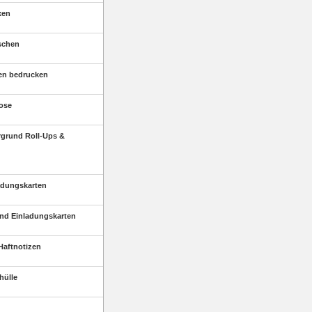
xen
schen
en bedrucken
ose
rgrund Roll-Ups &
adungskarten
nd Einladungskarten
Haftnotizen
hülle