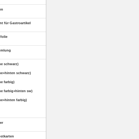
en
t für Gastroartikel
folie
mmlung
rne schwarz)
rne+hinten schwarz)
ne farbig)
ne farbig+hinten sw)
ne+hinten farbig)
er
ostkarten