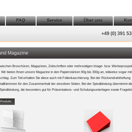
FAQ
Service
Über uns
Kon
+49 (0) 391 53
und Magazine
zwischen Broschüren, Magazinen, Zeitschriften oder mehrseitigen Image- bzw. Werbeprospe
n. Wir bieten Ihnen unsere Magazine in den Papierstärken 90g bis 300g an, teilweise sogar mit
hlag. Zum Teil erhalten Sie diese auch mit Folienkaschierung. Bei der Rückendrahtheftung
tallklemmen für den Zusammenhalt der einzelnen Seiten. Bei der Spiralbindung übernimmt die
Spiralbindung, die besonders gut für Präsentations- und Schulungsunterlagen sowie Frageb
 Produkt: