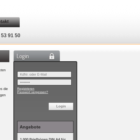
takt
 53 91 50
kten
s die
Registrieren
Passwort vergessen?
ögen
Angebote
1.000 Briefbögen DIN A4 für