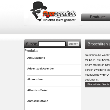
Produkte
Suche
Broschüren 
Produkte
Sie haben die Wahl 
Abiturzeitung
mit bis zu 400 Seite
einem stärkeren Umsc
Adventszeitkalender
sorgen zwei feine Me
hochwertige Wire-O-
Aktenordner
geeignet ist.
Bitte wählen Sie Ihr
Allwetter-Plakat
Ansteckbuttons