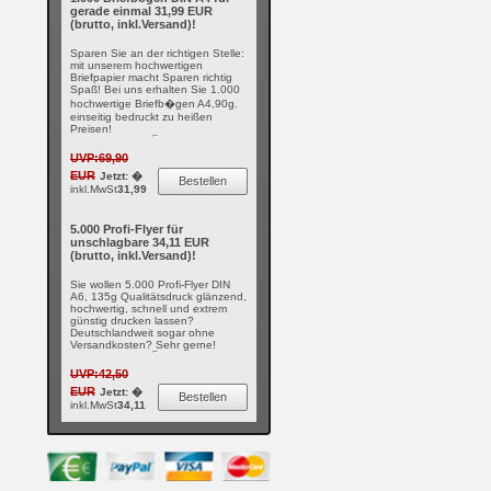
gerade einmal 31,99 EUR
(brutto, inkl.Versand)!
Sparen Sie an der richtigen Stelle:
mit unserem hochwertigen
Briefpapier macht Sparen richtig
Spaß! Bei uns erhalten Sie 1.000
hochwertige Briefb�gen A4,90g.
einseitig bedruckt zu heißen
Preisen!
UVP:69,90
EUR
Jetzt: �
Bestellen
inkl.MwSt
31,99
5.000 Profi-Flyer für
unschlagbare 34,11 EUR
(brutto, inkl.Versand)!
Sie wollen 5.000 Profi-Flyer DIN
A6, 135g Qualitätsdruck glänzend,
hochwertig, schnell und extrem
günstig drucken lassen?
Deutschlandweit sogar ohne
Versandkosten? Sehr gerne!
UVP:42,50
EUR
Jetzt: �
Bestellen
inkl.MwSt
34,11