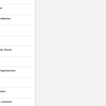
er
ostkarten
kl. Druck
ragetaschen
nder
& Zubehör