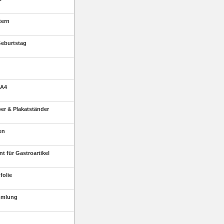
tern
eburtstag
 A4
r & Plakatständer
en
t für Gastroartikel
folie
mmlung