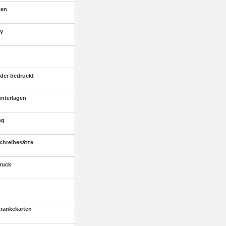
ten
ay
der bedruckt
unterlagen
ng
chreibesätze
druck
tränkekarten