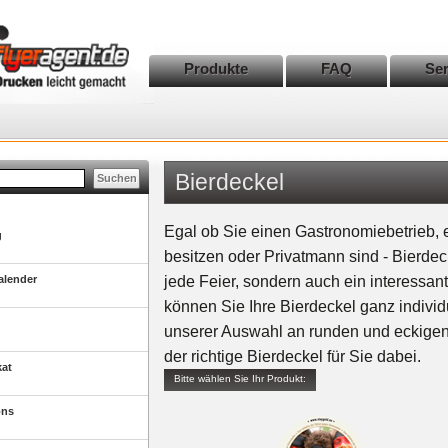
Produkte
FAQ
Ser
Bierdeckel
Egal ob Sie einen Gastronomiebetrieb, 
g
besitzen oder Privatmann sind - Bierdecke
alender
jede Feier, sondern auch ein interess
können Sie Ihre Bierdeckel ganz individ
unserer Auswahl an runden und eckigen
der richtige Bierdeckel für Sie dabei.
kat
Bitte wählen Sie Ihr Produkt:
ons