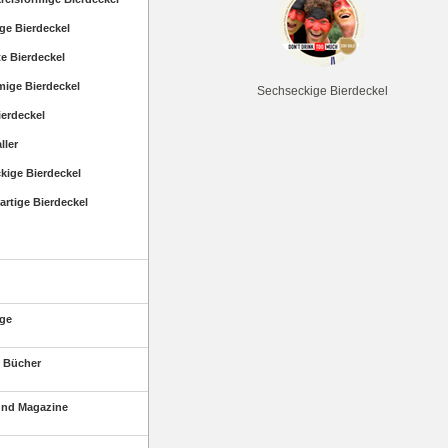
ige Bierdeckel
e Bierdeckel
mige Bierdeckel
Sechseckige Bierdeckel
ierdeckel
ller
kige Bierdeckel
rtige Bierdeckel
äge
 Bücher
und Magazine