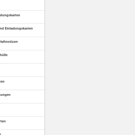
adungskarten
nd Einladungskarten
Haftnotizen
hülle
ten
tungen
rten
6