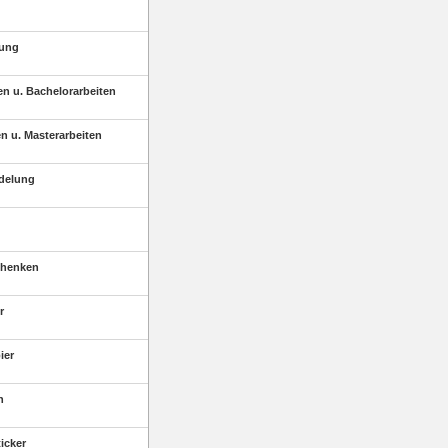
tung
en u. Bachelorarbeiten
n u. Masterarbeiten
edelung
chenken
r
ier
n
ticker